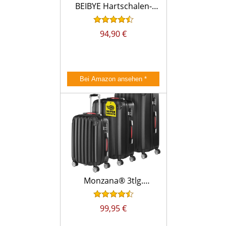
BEIBYE Hartschalen-
Koffer Trolley
Rollkoffer Reisekoffer
94,90 €
Handgepäck 4 Rollen
(M-L-XL-Set)
(Dunkelgruen, Set)
*
Bei Amazon ansehen
*
Monzana® 3tlg.
Kofferset Baseline
Hartschalen Koffer M-
99,95 €
L-XL Gel-Griffe 4 Rollen