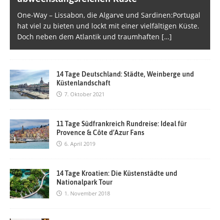
One-Way – Lissabon, die Algarve und Sardinen:Portugal
hat viel zu bieten und lockt mit einer vielfältigen Küste.
Doch neben dem Atlantik und traumhaften
[…]
14 Tage Deutschland: Städte, Weinberge und
Küstenlandschaft
7. Oktober 2021
11 Tage Südfrankreich Rundreise: Ideal für
Provence & Côte d’Azur Fans
6. April 2019
14 Tage Kroatien: Die Küstenstädte und
Nationalpark Tour
1. November 2018