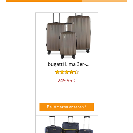
bugatti Lima 3er-
Hartschalen Kofferset
(S,M,L) 4 Rollen mit
249,95 €
TSA-Zahlenschloss,
Bronze
*
Bei Amazon ansehen
*