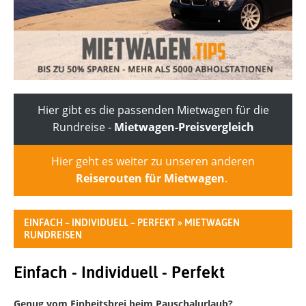
Hier gibt es die passenden Mietwagen für die
Rundreise -
Mietwagen-Preisvergleich
Hier geht es weiter zu unseren anderen
Reiserouten für Mietwagen
.
EINFACH – INDIVIDUELL – PERFEKT » MIETWAGEN
RUNDREISEN
Einfach - Individuell - Perfekt
Genug vom Einheitsbrei beim Pauschalurlaub?