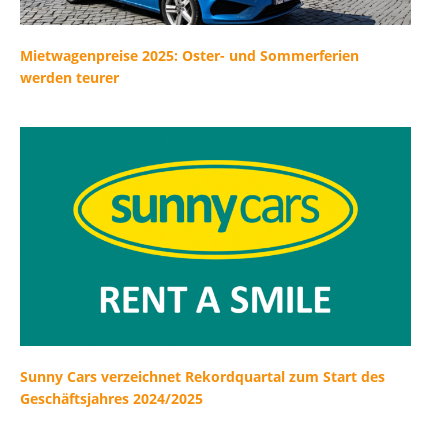
Mietwagenpreise 2025: Oster- und Sommerferien
werden teurer
Sunny Cars verzeichnet Rekordquartal zum Start des
Geschäftsjahres 2024/2025