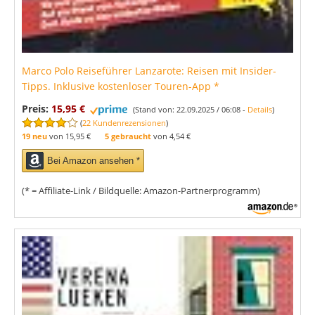
Marco Polo Reiseführer Lanzarote: Reisen mit Insider-
Tipps. Inklusive kostenloser Touren-App
*
Preis:
15,95 €
(Stand von: 22.09.2025 / 06:08 -
Details
)
(
22 Kundenrezensionen
)
19 neu
von
15,95 €
5 gebraucht
von
4,54 €
Bei Amazon ansehen *
(* = Affiliate-Link / Bildquelle: Amazon-Partnerprogramm)