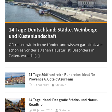
14 Tage Deutschland: Städte, Weinberge
und Küstenlandschaft
Oft reisen wir in ferne Länder und wissen gar nicht, wie
schön es vor der eigenen Haustür ist. Besonders in
Zeiten, wo sich
[…]
11 Tage Südfrankreich Rundreise: Ideal für
Provence & Côte d’Azur Fans
6. April 2019
Stefanie
14 Tage Irland: Der große Städte- und Natur-
Roadtrip
28. Januar 2018
Stefanie