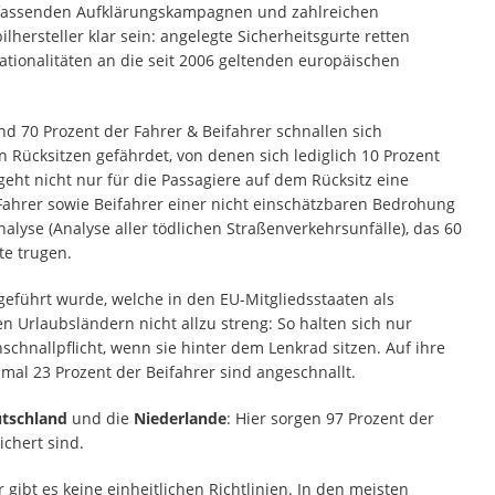
umfassenden Aufklärungskampagnen und zahlreichen
rsteller klar sein: angelegte Sicherheitsgurte retten
ationalitäten an die seit 2006 geltenden europäischen
nd 70 Prozent der Fahrer & Beifahrer schnallen sich
 Rücksitzen gefährdet, von denen sich lediglich 10 Prozent
 geht nicht nur für die Passagiere auf dem Rücksitz eine
Fahrer sowie Beifahrer einer nicht einschätzbaren Bedrohung
alyse (Analyse aller tödlichen Straßenverkehrsunfälle), das 60
te trugen.
ngeführt wurde, welche in den EU-Mitgliedsstaaten als
en Urlaubsländern nicht allzu streng: So halten sich nur
chnallpflicht, wenn sie hinter dem Lenkrad sitzen. Auf ihre
nmal 23 Prozent der Beifahrer sind angeschnallt.
tschland
und die
Niederlande
: Hier sorgen 97 Prozent der
ichert sind.
ibt es keine einheitlichen Richtlinien. In den meisten