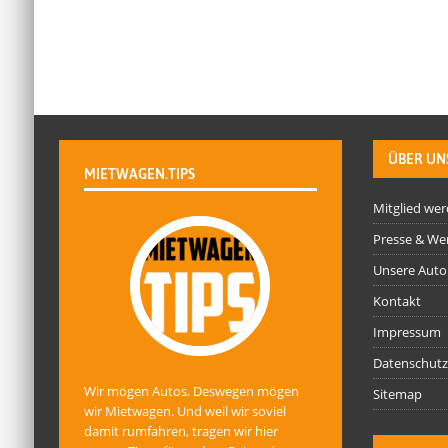
ÜBER UN
MIETWAGEN.TIPS
Mitglied we
Presse & We
Unsere Auto
Kontakt
Impressum
Datenschutz
Wir mögen Autos. Deswegen mögen
Sitemap
wir Mietwagen. Und weil wir soviel
damit rumfahren, tragen wir hier