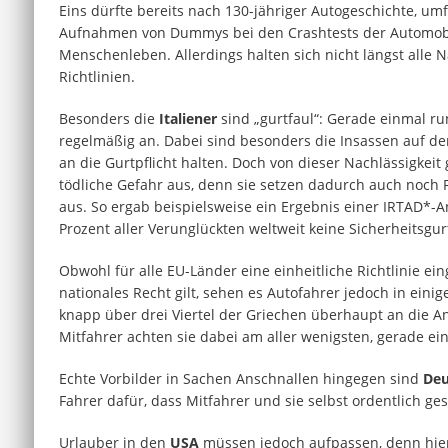
Eins dürfte bereits nach 130-jähriger Autogeschichte, 
Aufnahmen von Dummys bei den Crashtests der Automobilhe
Menschenleben. Allerdings halten sich nicht längst alle N
Richtlinien.
Besonders die
Italiener
sind „gurtfaul“: Gerade einmal ru
regelmäßig an. Dabei sind besonders die Insassen auf den
an die Gurtpflicht halten. Doch von dieser Nachlässigkeit
tödliche Gefahr aus, denn sie setzen dadurch auch noch 
aus. So ergab beispielsweise ein Ergebnis einer IRTAD*-An
Prozent aller Verunglückten weltweit keine Sicherheitsgur
Obwohl für alle EU-Länder eine einheitliche Richtlinie ei
nationales Recht gilt, sehen es Autofahrer jedoch in einig
knapp über drei Viertel der Griechen überhaupt an die Ans
Mitfahrer achten sie dabei am aller wenigsten, gerade ei
Echte Vorbilder in Sachen Anschnallen hingegen sind
Deu
Fahrer dafür, dass Mitfahrer und sie selbst ordentlich ges
Urlauber in den
USA
müssen jedoch aufpassen, denn hier g