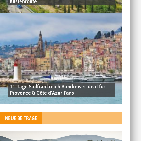
Küstenroute
11 Tage Südfrankreich Rundreise: Ideal für
Provence & Côte d’Azur Fans
NEUE BEITRÄGE